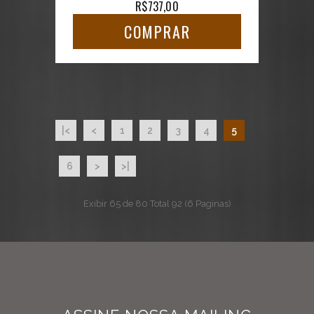
R$737,00
COMPRAR
|<
<
1
2
3
4
5
6
>
>|
Exibir 65 de 80 Total 92 (6 Paginas)