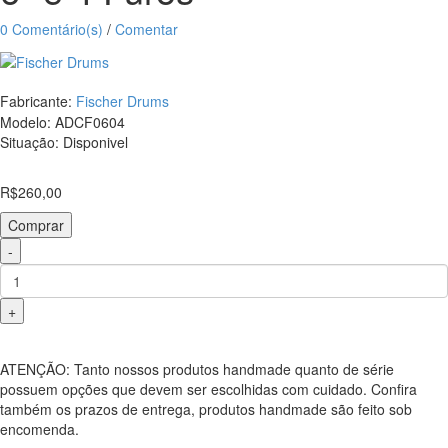
Die
Cast
0 Comentário(s)
/
Comentar
de
Alumínio
Polido
Fabricante:
Fischer Drums
3,5mm
Modelo:
ADCF0604
com
Situação:
Disponivel
6"
e
4
R$260,00
Furos
Comprar
-
+
ATENÇÃO: Tanto nossos produtos handmade quanto de série
possuem opções que devem ser escolhidas com cuidado. Confira
também os prazos de entrega, produtos handmade são feito sob
Aros
encomenda.