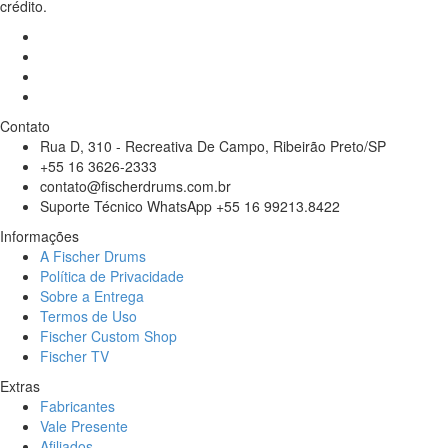
crédito.
sejam
diferenciados
dos
aros
importados
de
Contato
Zamak
Rua D, 310 - Recreativa De Campo, Ribeirão Preto/SP
que
+55 16 3626-2333
usam
contato@fischerdrums.com.br
o
Suporte Técnico WhatsApp +55 16 99213.8422
processo
de
Informações
injeção
A Fischer Drums
para
Política de Privacidade
fabricação
Sobre a Entrega
em
Termos de Uso
alta
Fischer Custom Shop
quantidade.
Fischer TV
Essa
Extras
característica,
Fabricantes
junto
Vale Presente
ao
Afiliados