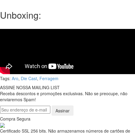
fundição
e
Unboxing:
polimento
é
artesanal
por
gravidade
(isso
pode
ser
conferido
pelos
detalhes
Tags:
Aro
,
Die Cast
,
Ferragem
rústicos
existentes
ASSINE NOSSA MAILING LIST
na
Receba descontos e promoções exclusivas. Não se preocupe, não
parte
enviaremos Spam!
interna),
o
Assinar
que
Compra Segura
faz
com
Certificado SSL 256 bits. Não armazenamos números de cartões de
que