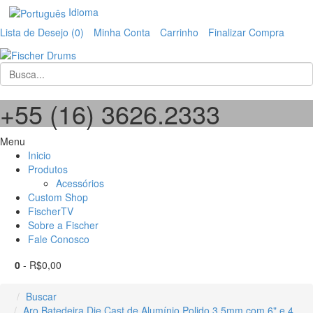
Idioma
Lista de Desejo (0)
Minha Conta
Carrinho
Finalizar Compra
+55 (16) 3626.2333
Menu
Inicio
Produtos
Acessórios
Custom Shop
FischerTV
Sobre a Fischer
Fale Conosco
0
- R$0,00
Buscar
Aro Batedeira Die Cast de Alumínio Polido 3,5mm com 6" e 4