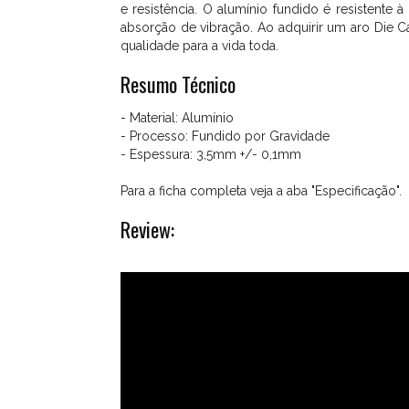
para
e resistência. O alumínio fundido é resistente
Músicos
absorção de vibração. Ao adquirir um aro Die 
qualidade para a vida toda.
Exigentes
Resumo Técnico
Os
Aros
- Material: Alumínio
Die
- Processo: Fundido por Gravidade
Cast
- Espessura: 3,5mm +/- 0,1mm
Fischer
são
Para a ficha completa veja a aba "Especificação".
aros
de
Review:
alumínio
fundido,
que
devido
à
sua
qualidade
e
sonoridade,
somadas