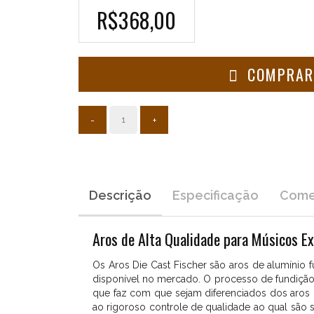
12"
R$368,00
e
6
Furos
COMPRAR
-
+
Descrição
Especificação
Comen
Aros de Alta Qualidade para Músicos E
Aros
Os Aros Die Cast Fischer são aros de alumínio
de
disponível no mercado. O processo de fundição e
Alta
que faz com que sejam diferenciados dos aros i
Qualidade
ao rigoroso controle de qualidade ao qual são 