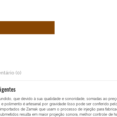
tário (0)
xigentes
 fundido, que devido à sua qualidade e sonoridade, somadas ao pre
 polimento é artesanal por gravidade (isso pode ser conferido pelos d
mportados de Zamak que usam o processo de injeção para fabricação
submetidos resulta em maior projeção sonora, melhor controle de har