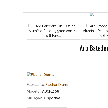
Die
Cast
de
Alumínio
Polido
3,5mm
com
12"
e
Aro Batedei
6
Furos
Fischer
Drums
Aro
Batedeira
Die
Cast
Fabricante:
Fischer Drums
de
Alumínio
Modelo:
ADCF1206
Polido
Situação:
Disponivel
3,5mm
com