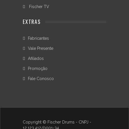
Alumínio
Fischer TV
-
Processo:
EXTRAS
Fundido
por
Gravidade
Fabricantes
-
Espessura:
Vale Presente
3,5mm
+/-
Afiliados
0,1mm
Promoção
Para
Fale Conosco
a
ficha
completa
veja
a
aba
"Especificação".
Copyright © Fischer Drums - CNPJ -
Review:
12.123.412/0001-34