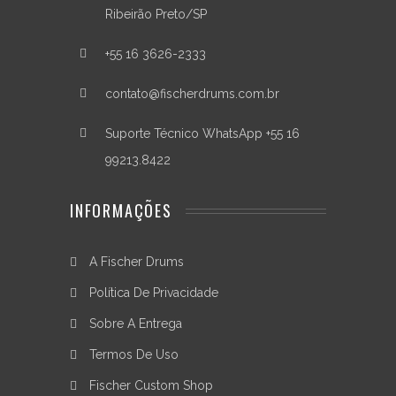
parte
Ribeirão Preto/SP
do
seleto
+55 16 3626-2333
grupo
de
músicos
contato@fischerdrums.com.br
que
possuem
Suporte Técnico WhatsApp +55 16
um
99213.8422
produto
de
excelente
INFORMAÇÕES
qualidade
para
a
A Fischer Drums
vida
toda.
Política De Privacidade
Resumo
Sobre A Entrega
Técnico
Termos De Uso
-
Fischer Custom Shop
Material: