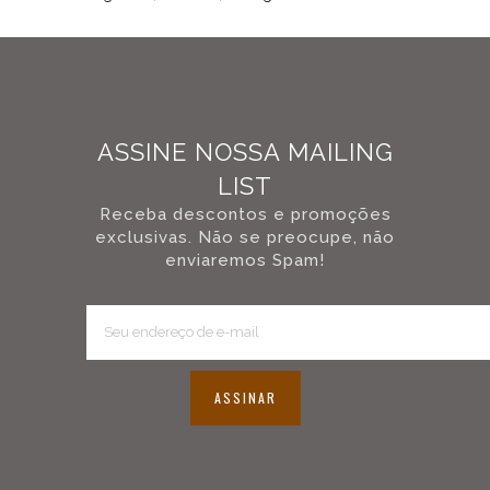
rim
shot
mais
definido,
confiabilidade
e
resistência.
ASSINE NOSSA MAILING
O
alumínio
LIST
fundido
Receba descontos e promoções
é
exclusivas. Não se preocupe, não
resistente
enviaremos Spam!
à
corrosão
e
oxidação,
à
fadiga,
deformação
ASSINAR
e
desgaste;
possui
bom