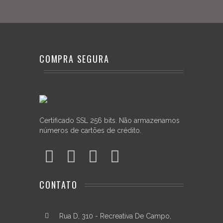
balanceamento,
estabilidade
de
forma
e
maior
COMPRA SEGURA
absorção
de
vibração.
Ao
adquirir
um
Certificado SSL 256 bits. Não armazenamos
aro
números de cartões de crédito.
Die
Cast
da
Fischer
Drums,
CONTATO
você
passa
a
fazer
Rua D, 310 - Recreativa De Campo,