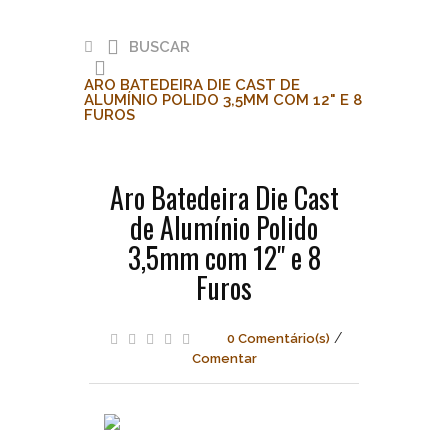
BUSCAR
ARO BATEDEIRA DIE CAST DE
ALUMÍNIO POLIDO 3,5MM COM 12" E 8
FUROS
Buscar
Aro Batedeira Die Cast
Aro
de Alumínio Polido
Batedeira
Die
3,5mm com 12" e 8
Cast
Furos
de
Alumínio
Polido
3,5mm
/
0 Comentário(s)
com
Comentar
12"
e
8
Furos