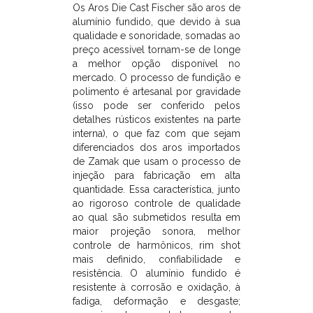
no
Os Aros Die Cast Fischer são aros de
mercado.
alumínio fundido, que devido à sua
O
qualidade e sonoridade, somadas ao
processo
preço acessível tornam-se de longe
de
a melhor opção disponível no
fundição
mercado. O processo de fundição e
e
polimento é artesanal por gravidade
polimento
(isso pode ser conferido pelos
é
detalhes rústicos existentes na parte
artesanal
interna), o que faz com que sejam
por
diferenciados dos aros importados
gravidade
de Zamak que usam o processo de
(isso
injeção para fabricação em alta
pode
quantidade. Essa característica, junto
ser
ao rigoroso controle de qualidade
conferido
ao qual são submetidos resulta em
pelos
maior projeção sonora, melhor
detalhes
controle de harmônicos, rim shot
rústicos
mais definido, confiabilidade e
existentes
resistência. O alumínio fundido é
na
resistente à corrosão e oxidação, à
parte
fadiga, deformação e desgaste;
interna),