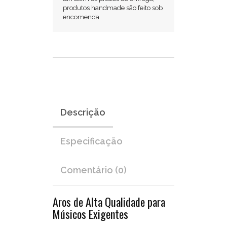
de
produtos handmade são feito sob
alumínio
encomenda.
fundido,
que
devido
à
sua
qualidade
e
sonoridade,
somadas
Descrição
ao
preço
acessível
Especificação
tornam-
se
de
Comentário (0)
longe
a
Aros de Alta Qualidade para
melhor
opção
Músicos Exigentes
disponível