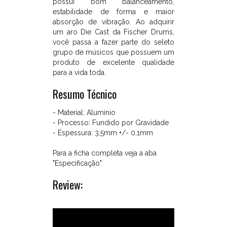
possui bom balanceamento,
o
estabilidade de forma e maior
que
absorção de vibração. Ao adquirir
faz
um aro Die Cast da Fischer Drums,
com
você passa a fazer parte do seleto
que
grupo de músicos que possuem um
sejam
produto de excelente qualidade
diferenciados
para a vida toda.
dos
aros
Resumo Técnico
importados
de
- Material: Alumínio
Zamak
- Processo: Fundido por Gravidade
que
- Espessura: 3,5mm +/- 0,1mm
usam
o
Para a ficha completa veja a aba
processo
"Especificação".
de
Review:
injeção
para
fabricação
em
alta