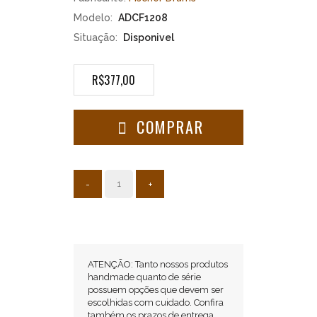
Modelo:
ADCF1208
Situação:
Disponivel
R$377,00
Aros
de
COMPRAR
Alta
Qualidade
para
Músicos
-
+
Exigentes
Os
Aros
Die
ATENÇÃO: Tanto nossos produtos
Cast
handmade quanto de série
Fischer
possuem opções que devem ser
são
escolhidas com cuidado. Confira
aros
também os prazos de entrega,