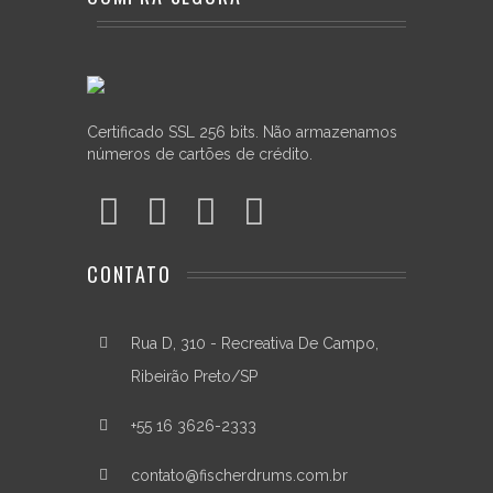
balanceamento,
estabilidade
de
forma
e
maior
Certificado SSL 256 bits. Não armazenamos
absorção
números de cartões de crédito.
de
vibração.
Ao
adquirir
um
CONTATO
aro
Die
Cast
Rua D, 310 - Recreativa De Campo,
da
Fischer
Ribeirão Preto/SP
Drums,
você
+55 16 3626-2333
passa
a
contato@fischerdrums.com.br
fazer