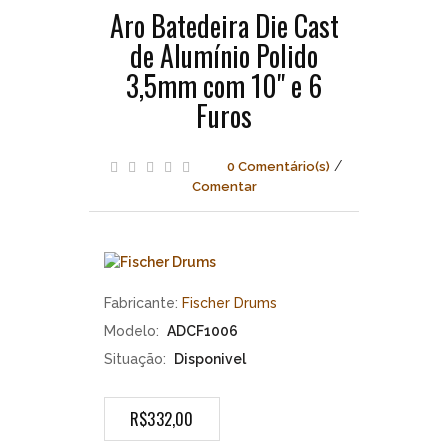
Fischer
Aro Batedeira Die Cast
Drums
de Alumínio Polido
Aro
Batedeira
3,5mm com 10" e 6
Die
Furos
Cast
de
Alumínio
/
0 Comentário(s)
Polido
Comentar
3,5mm
com
10"
e
6
Furos
Fabricante:
Fischer Drums
Modelo:
ADCF1006
Situação:
Disponivel
R$332,00