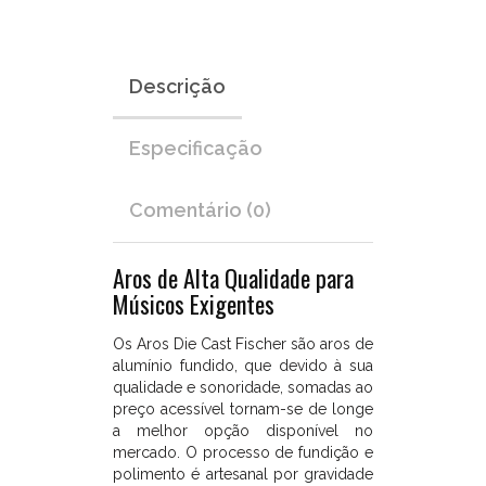
de
alumínio
fundido,
que
Descrição
devido
à
sua
Especificação
qualidade
e
Comentário (0)
sonoridade,
somadas
ao
Aros de Alta Qualidade para
preço
Músicos Exigentes
acessível
tornam-
se
Os Aros Die Cast Fischer são aros de
de
alumínio fundido, que devido à sua
longe
qualidade e sonoridade, somadas ao
a
preço acessível tornam-se de longe
melhor
a melhor opção disponível no
opção
mercado. O processo de fundição e
disponível
polimento é artesanal por gravidade