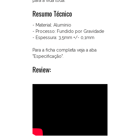
para a vida toda.
o
Resumo Técnico
que
faz
com
- Material: Alumínio
que
- Processo: Fundido por Gravidade
sejam
- Espessura: 3,5mm +/- 0,1mm
diferenciados
dos
Para a ficha completa veja a aba
aros
"Especificação".
importados
Review:
de
Zamak
que
usam
o
processo
de
injeção
para
fabricação
em
alta