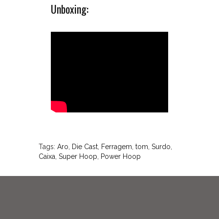
quantidade.
Unboxing:
Essa
característica,
junto
ao
rigoroso
controle
de
qualidade
ao
qual
são
submetidos
resulta
em
Tags:
Aro
,
Die Cast
,
Ferragem
,
tom
,
Surdo
,
maior
Caixa
,
Super Hoop
,
Power Hoop
projeção
sonora,
melhor
controle
de
harmônicos,