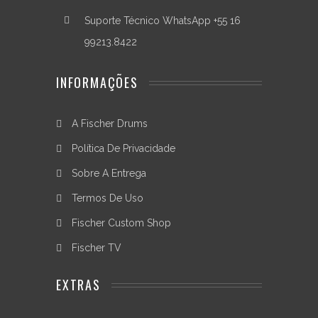
parte
do
Suporte Técnico WhatsApp +55 16
seleto
99213.8422
grupo
de
músicos
INFORMAÇÕES
que
possuem
um
A Fischer Drums
produto
de
Política De Privacidade
excelente
Sobre A Entrega
qualidade
para
Termos De Uso
a
vida
Fischer Custom Shop
toda.
Fischer TV
Resumo
Técnico
EXTRAS
-
Material: