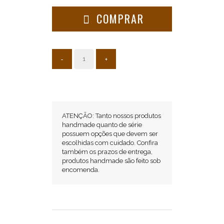
COMPRAR
-
+
Aros
de
Alta
Qualidade
para
ATENÇÃO: Tanto nossos produtos
handmade quanto de série
Músicos
possuem opções que devem ser
Exigentes
escolhidas com cuidado. Confira
também os prazos de entrega,
Os
produtos handmade são feito sob
encomenda.
Aros
Die
Cast
Fischer
são
aros