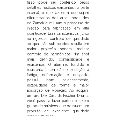
no
(isso pode ser conferido pelos
mercado.
detalhes rústicos existentes na parte
O
interna), o que faz com que sejam
processo
diferenciados dos aros importados
de
de Zamak que usam o processo de
fundição
injeção para fabricação em alta
e
quantidade. Essa característica, junto
polimento
ao rigoroso controle de qualidade
é
ao qual são submetidos resulta em
artesanal
maior projeção sonora, melhor
por
controle de harmônicos, rim shot
gravidade
mais definido, confiabilidade e
(isso
resistência. O alumínio fundido é
pode
resistente à corrosão e oxidação, à
ser
fadiga, deformação e desgaste;
conferido
possui bom balanceamento,
pelos
estabilidade de forma e maior
detalhes
absorção de vibração. Ao adquirir
rústicos
um aro Die Cast da Fischer Drums,
existentes
você passa a fazer parte do seleto
na
grupo de músicos que possuem um
parte
produto de excelente qualidade
interna),