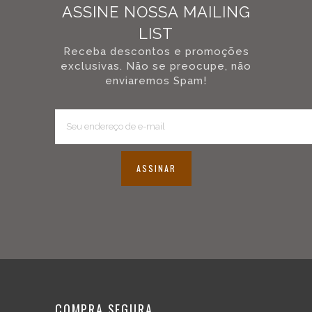
rim
ASSINE NOSSA MAILING
shot
mais
LIST
definido,
Receba descontos e promoções
confiabilidade
exclusivas. Não se preocupe, não
e
enviaremos Spam!
resistência.
O
alumínio
fundido
é
resistente
à
ASSINAR
corrosão
e
oxidação,
à
fadiga,
deformação
e
desgaste;
possui
COMPRA SEGURA
bom