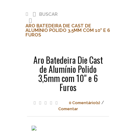
BUSCAR
ARO BATEDEIRA DIE CAST DE
ALUMÍNIO POLIDO 3,5MM COM 10" E 6
FUROS
Buscar
Aro Batedeira Die Cast
Aro
de Alumínio Polido
Batedeira
Die
3,5mm com 10" e 6
Cast
Furos
de
Alumínio
Polido
3,5mm
/
0 Comentário(s)
com
Comentar
10"
e
6
Furos