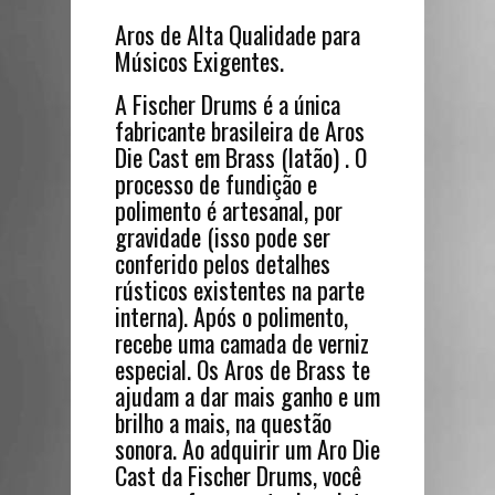
parte
interna).
Aros de Alta Qualidade para
Após
Músicos Exigentes.
o
A Fischer Drums é a única
polimento,
fabricante brasileira de Aros
recebe
Die Cast em Brass (latão) . O
uma
processo de fundição e
camada
polimento é artesanal, por
de
gravidade (isso pode ser
verniz
conferido pelos detalhes
especial.
rústicos existentes na parte
Os
interna). Após o polimento,
Aros
recebe uma camada de verniz
de
especial. Os Aros de Brass te
Brass
ajudam a dar mais ganho e um
te
brilho a mais, na questão
ajudam
sonora. Ao adquirir um Aro Die
a
Cast da Fischer Drums, você
dar