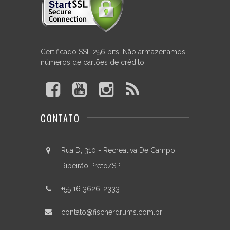
NAS
MEDIDAS
:
06"
/
Certificado SSL 256 bits. Não armazenamos
04
números de cartões de crédito.
Furos
08"
/
05
furos
10"
CONTATO
/
06
furos
Rua D, 310 - Recreativa De Campo,
12"
Ribeirão Preto/SP
/
06
furos
+55 16 3626-2333
12"
/
contato@fischerdrums.com.br
08
furos