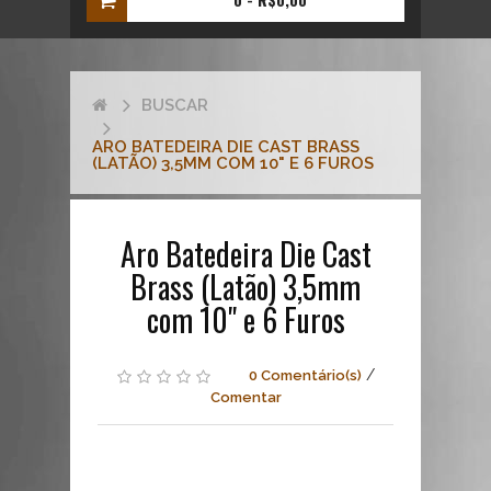
BUSCAR
ARO BATEDEIRA DIE CAST BRASS
(LATÃO) 3,5MM COM 10" E 6 FUROS
Buscar
Aro Batedeira Die Cast
Aro
Brass (Latão) 3,5mm
Batedeira
Die
com 10" e 6 Furos
Cast
Brass
(Latão)
/
0 Comentário(s)
3,5mm
Comentar
com
10"
e
6