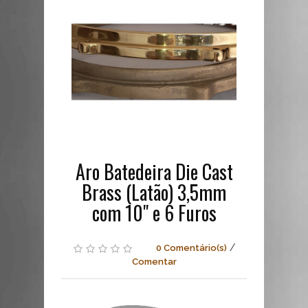
Furos
Fischer
Drums
Aro
Batedeira
Die
Cast
Brass
(Latão)
3,5mm
com
10"
Aro Batedeira Die Cast
e
6
Brass (Latão) 3,5mm
Furos
com 10" e 6 Furos
Aros
de
/
0 Comentário(s)
Alta
Comentar
Qualidade
para
Músicos