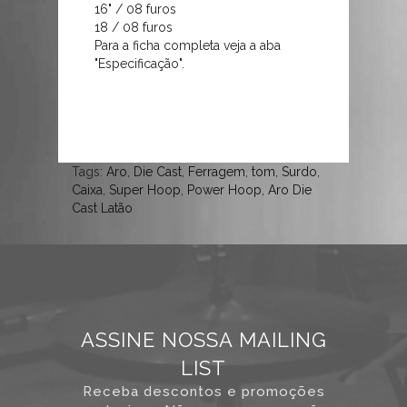
16" / 08 furos
você
18 / 08 furos
passa
Para a ficha completa veja a aba
a
"Especificação".
fazer
parte
do
seleto
grupo
Tags:
Aro
,
Die Cast
,
Ferragem
,
tom
,
Surdo
,
de
Caixa
,
Super Hoop
,
Power Hoop
,
Aro Die
músicos
Cast Latão
que
possuem
um
produto
de
ASSINE NOSSA MAILING
excelente
qualidade
LIST
para
Receba descontos e promoções