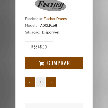
Exigentes.
A
Fischer
Fabricante:
Fischer Drums
Drums
Modelo:
ADCLF106
é
Situação:
Disponivel
a
única
R$548,00
fabricante
brasileira
de
COMPRAR
Aros
Die
Cast
em
-
+
Brass
(latão)
.
O