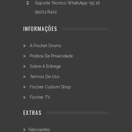
Suporte Técnico WhatsApp +55 16
13"/
06
99213.8422
furos
13"
INFORMAÇÕES
/
08
furos
A Fischer Drums
14"
/
Política De Privacidade
08
furos
Sobre A Entrega
14"
/
Termos De Uso
10
Fischer Custom Shop
furos
16"
Fischer TV
/
08
furos
EXTRAS
18
/
08
Fabricantes