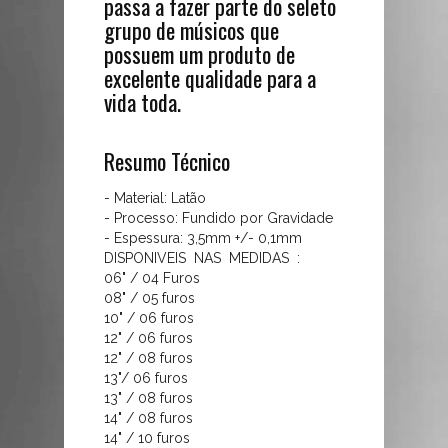
passa a fazer parte do seleto
mais
grupo de músicos que
ganho
possuem um produto de
e
excelente qualidade para a
um
vida toda.
brilho
a
mais,
Resumo Técnico
na
questão
- Material: Latão
- Processo: Fundido por Gravidade
sonora.
- Espessura: 3,5mm +/- 0,1mm
Ao
DISPONIVEIS NAS MEDIDAS :
adquirir
06" / 04 Furos
um
08" / 05 furos
Aro
10" / 06 furos
12" / 06 furos
Die
12" / 08 furos
Cast
13"/ 06 furos
da
13" / 08 furos
Fischer
14" / 08 furos
Drums,
14" / 10 furos