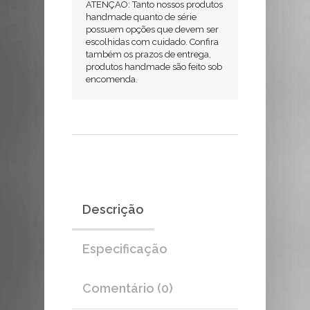
ATENÇÃO: Tanto nossos produtos
processo
handmade quanto de série
de
possuem opções que devem ser
fundição
escolhidas com cuidado. Confira
também os prazos de entrega,
e
produtos handmade são feito sob
polimento
encomenda.
é
artesanal,
por
gravidade
(isso
pode
ser
Descrição
conferido
pelos
detalhes
Especificação
rústicos
existentes
Comentário (0)
na