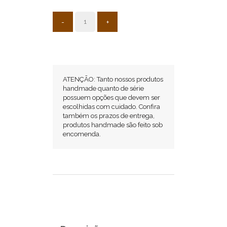
-
+
Aros
de
Alta
Qualidade
para
ATENÇÃO: Tanto nossos produtos
handmade quanto de série
Músicos
possuem opções que devem ser
Exigentes.
escolhidas com cuidado. Confira
Aro
também os prazos de entrega,
produtos handmade são feito sob
de
encomenda.
13"
com
06
furos
A
Fischer
Drums