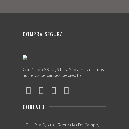
do
seleto
grupo
de
músicos
COMPRA SEGURA
que
possuem
um
produto
de
Certificado SSL 256 bits. Não armazenamos
excelente
números de cartões de crédito.
qualidade
para
a
vida
CONTATO
toda.
Rua D, 310 - Recreativa De Campo,
Resumo