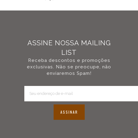
a
mais,
na
questão
sonora.
Ao
ASSINE NOSSA MAILING
adquirir
LIST
um
Receba descontos e promoções
Aro
exclusivas. Não se preocupe, não
Die
enviaremos Spam!
Cast
da
Fischer
Drums,
você
ASSINAR
passa
a
fazer
parte