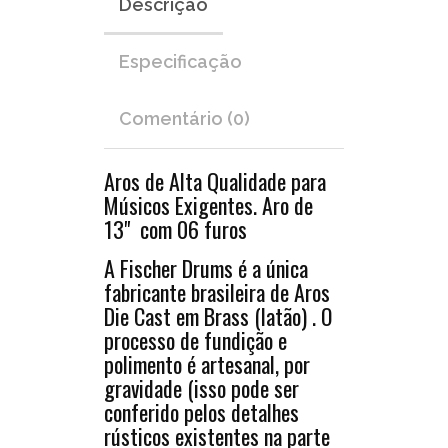
Descrição
é
a
única
Especificação
fabricante
brasileira
Comentário (0)
de
Aros
Aros de Alta Qualidade para
Die
Músicos Exigentes. Aro de
Cast
13" com 06 furos
em
Brass
A Fischer Drums é a única
(latão)
fabricante brasileira de Aros
.
Die Cast em Brass (latão) . O
O
processo de fundição e
processo
polimento é artesanal, por
de
gravidade (isso pode ser
fundição
conferido pelos detalhes
e
rústicos existentes na parte
polimento