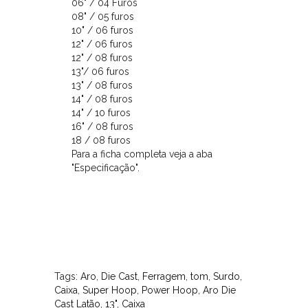
recebe
06" / 04 Furos
uma
08" / 05 furos
10" / 06 furos
camada
12" / 06 furos
de
12" / 08 furos
verniz
13"/ 06 furos
especial.
13" / 08 furos
Os
14" / 08 furos
14" / 10 furos
Aros
16" / 08 furos
de
18 / 08 furos
Brass
Para a ficha completa veja a aba
te
"Especificação".
ajudam
a
dar
mais
ganho
e
Tags:
Aro
,
Die Cast
,
Ferragem
,
tom
,
Surdo
,
um
Caixa
,
Super Hoop
,
Power Hoop
,
Aro Die
brilho
Cast Latão
,
13"
,
Caixa