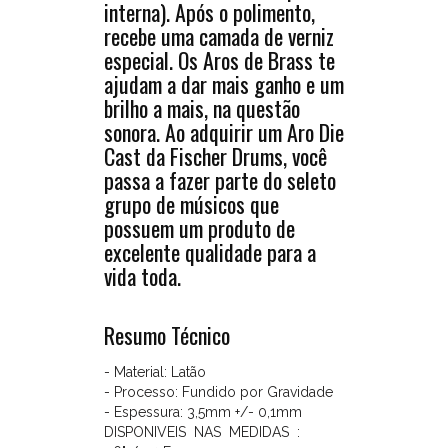
interna). Após o polimento,
é
recebe uma camada de verniz
artesanal,
especial. Os Aros de Brass te
por
ajudam a dar mais ganho e um
gravidade
brilho a mais, na questão
(isso
sonora. Ao adquirir um Aro Die
pode
Cast da Fischer Drums, você
ser
passa a fazer parte do seleto
conferido
grupo de músicos que
pelos
possuem um produto de
detalhes
excelente qualidade para a
rústicos
vida toda.
existentes
na
Resumo Técnico
parte
interna).
- Material: Latão
Após
- Processo: Fundido por Gravidade
o
- Espessura: 3,5mm +/- 0,1mm
polimento,
DISPONIVEIS NAS MEDIDAS :