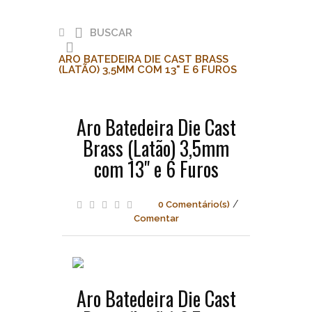
BUSCAR
ARO BATEDEIRA DIE CAST BRASS
(LATÃO) 3,5MM COM 13" E 6 FUROS
Buscar
Aro Batedeira Die Cast
Aro
Brass (Latão) 3,5mm
Batedeira
Die
com 13" e 6 Furos
Cast
Brass
(Latão)
/
0 Comentário(s)
3,5mm
Comentar
com
13"
e
6
Furos
Aro Batedeira Die Cast
Fischer
Drums