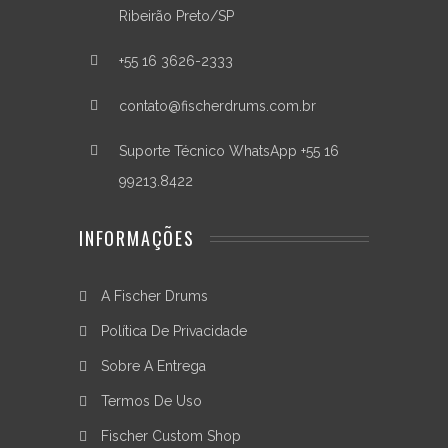
Técnico
Ribeirão Preto/SP
-
+55 16 3626-2333
Material:
Latão
contato@fischerdrums.com.br
-
Processo:
Suporte Técnico WhatsApp +55 16
Fundido
por
99213.8422
Gravidade
-
INFORMAÇÕES
Espessura:
3,5mm
+/-
0,1mm
A Fischer Drums
DISPONIVEIS
Política De Privacidade
NAS
MEDIDAS
Sobre A Entrega
:
06"
Termos De Uso
/
04
Fischer Custom Shop