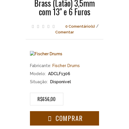
Brass (Latão) 3,5mm
Aro
com 13" e 6 Furos
Batedeira
Die
Cast
/
0 Comentário(s)
Brass
Comentar
(Latão)
3,5mm
com
13"
e
6
Fabricante:
Fischer Drums
Furos
Modelo:
ADCLF1306
Situação:
Disponivel
R$656,00
COMPRAR