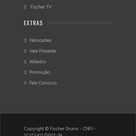
Furos
Fischer TV
08"
/
05
EXTRAS
furos
10"
/
Fabricantes
06
furos
Vale Presente
12"
Afiliados
/
06
Promoção
furos
12"
Fale Conosco
/
08
furos
13"/
06
furos
13"
Copyright © Fischer Drums - CNPJ -
/
12.123.412/0001-34
08